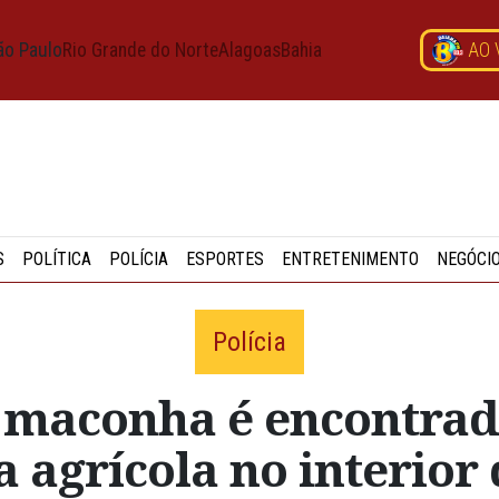
ão Paulo
Rio Grande do Norte
Alagoas
Bahia
AO 
S
POLÍTICA
POLÍCIA
ESPORTES
ENTRETENIMENTO
NEGÓCI
Polícia
e maconha é encontra
a agrícola no interior 