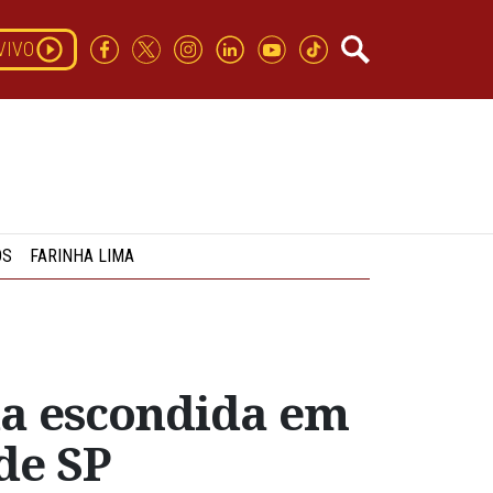
VIVO
OS
FARINHA LIMA
da escondida em
de SP