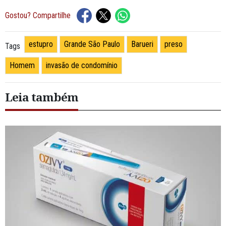
Gostou? Compartilhe
estupro
Grande São Paulo
Barueri
preso
Tags
Homem
invasão de condomínio
Leia também