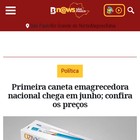
São Paulo
Rio Grande do Norte
Alagoas
Bahia
Política
Primeira caneta emagrecedora
nacional chega em junho; confira
os preços