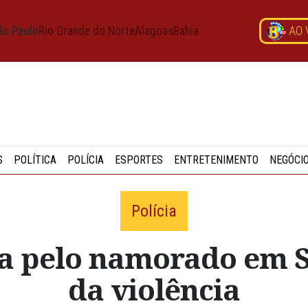
ão Paulo
Rio Grande do Norte
Alagoas
Bahia
AO 
S
POLÍTICA
POLÍCIA
ESPORTES
ENTRETENIMENTO
NEGÓCI
Polícia
a pelo namorado em S
da violência