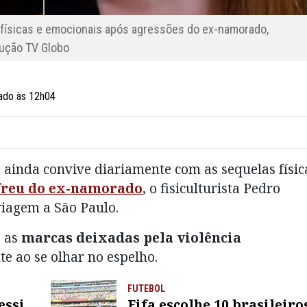
s físicas e emocionais após agressões do ex-namorado,
ução TV Globo
zado às 12h04
 ainda convive diariamente com as sequelas físic
freu do ex-namorado
, o fisiculturista Pedro
viagem a São Paulo.
 as
marcas deixadas pela violência
te ao se olhar no espelho.
FUTEBOL
essi,
Fifa escolhe 10 brasileiro