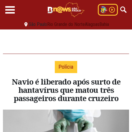
São Paulo
Rio Grande do Norte
Alagoas
Bahia
Polícia
Navio é liberado após surto de
hantavírus que matou três
passageiros durante cruzeiro