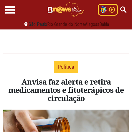
São Paulo
Rio Grande do Norte
Alagoas
Bahia
Política
Anvisa faz alerta e retira
medicamentos e fitoterápicos de
circulação