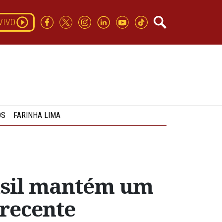
VIVO
OS
FARINHA LIMA
asil mantém um
 recente