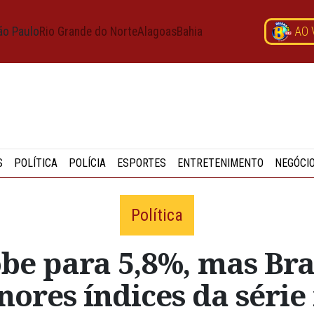
ão Paulo
Rio Grande do Norte
Alagoas
Bahia
AO 
S
POLÍTICA
POLÍCIA
ESPORTES
ENTRETENIMENTO
NEGÓCI
Política
be para 5,8%, mas Br
ores índices da série