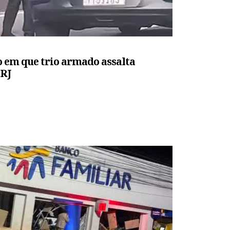
em que trio armado assalta
 RJ