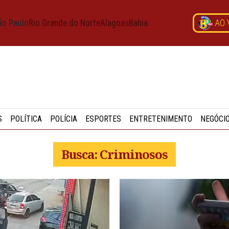
ão Paulo
Rio Grande do Norte
Alagoas
Bahia
AO 
S
POLÍTICA
POLÍCIA
ESPORTES
ENTRETENIMENTO
NEGÓCI
Busca: Criminosos