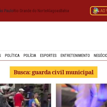
ão Paulo
Rio Grande do Norte
Alagoas
Bahia
AO 
S
POLÍTICA
POLÍCIA
ESPORTES
ENTRETENIMENTO
NEGÓCI
Busca: guarda civil municipal