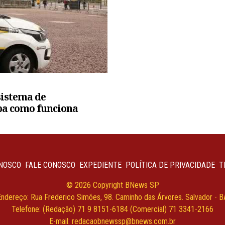
sistema de
iba como funciona
NOSCO
FALE CONOSCO
EXPEDIENTE
POLÍTICA DE PRIVACIDADE
T
© 2026 Copyright BNews SP
Endereço: Rua Frederico Simões, 98. Caminho das Árvores. Salvador - B
Telefone: (Redação) 71 9 8151-6184 (Comercial) 71 3341-2166
E-mail:
redacaobnewssp@bnews.com.br