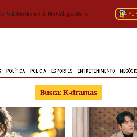
ão Paulo
Rio Grande do Norte
Alagoas
Bahia
AO 
S
POLÍTICA
POLÍCIA
ESPORTES
ENTRETENIMENTO
NEGÓCI
Busca: K-dramas