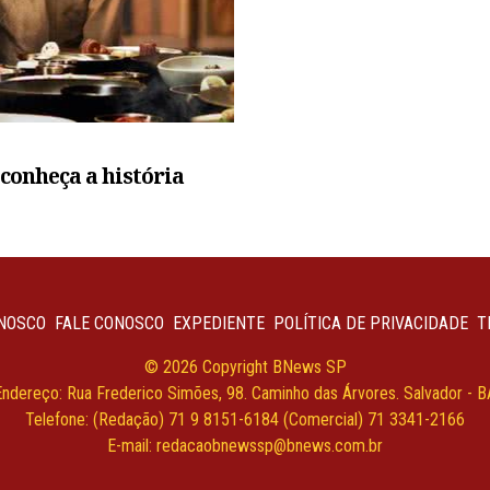
conheça a história
NOSCO
FALE CONOSCO
EXPEDIENTE
POLÍTICA DE PRIVACIDADE
T
© 2026 Copyright BNews SP
Endereço: Rua Frederico Simões, 98. Caminho das Árvores. Salvador - B
Telefone: (Redação) 71 9 8151-6184 (Comercial) 71 3341-2166
E-mail:
redacaobnewssp@bnews.com.br