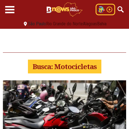
São Paulo
Rio Grande do Norte
Alagoas
Bahia
Busca: Motocicletas