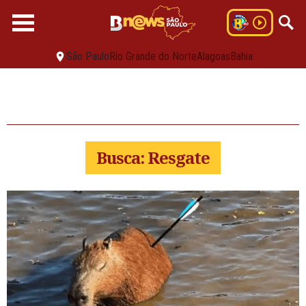
São Paulo
Rio Grande do Norte
Alagoas
Bahia
Busca: Resgate