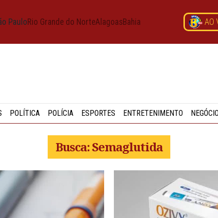
ão Paulo
Rio Grande do Norte
Alagoas
Bahia
AO 
S
POLÍTICA
POLÍCIA
ESPORTES
ENTRETENIMENTO
NEGÓCI
Busca: Semaglutida