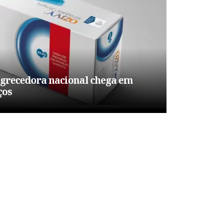
grecedora nacional chega em
ços