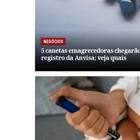
NEGÓCIOS
5 canetas emagrecedoras chegarão
registro da Anvisa; veja quais