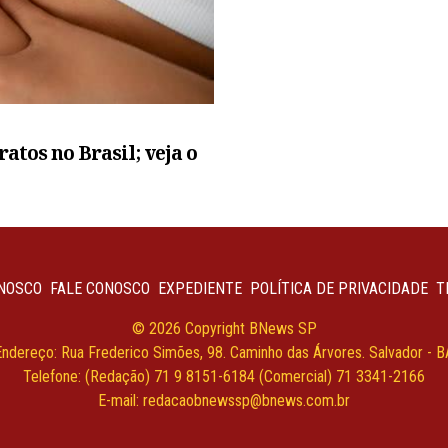
atos no Brasil; veja o
NOSCO
FALE CONOSCO
EXPEDIENTE
POLÍTICA DE PRIVACIDADE
T
© 2026 Copyright BNews SP
Endereço: Rua Frederico Simões, 98. Caminho das Árvores. Salvador - B
Telefone: (Redação) 71 9 8151-6184 (Comercial) 71 3341-2166
E-mail:
redacaobnewssp@bnews.com.br