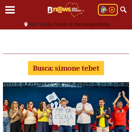
São Paulo
Rio Grande do Norte
Alagoas
Bahia
Busca: simone tebet