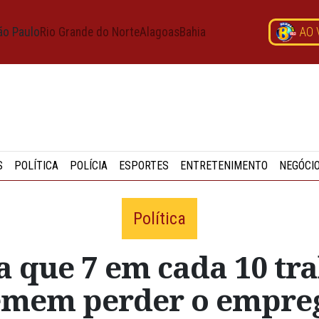
ão Paulo
Rio Grande do Norte
Alagoas
Bahia
AO 
S
POLÍTICA
POLÍCIA
ESPORTES
ENTRETENIMENTO
NEGÓCI
Política
a que 7 em cada 10 tr
emem perder o empre