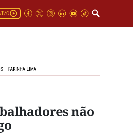
VIVO
OS
FARINHA LIMA
abalhadores não
go