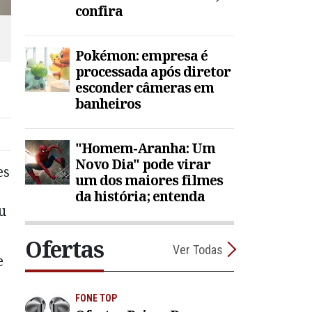
confira
Pokémon: empresa é
processada após diretor
esconder câmeras em
banheiros
"Homem-Aranha: Um
Novo Dia" pode virar
es
um dos maiores filmes
da história; entenda
u
Ofertas
Ver Todas
e
s
FONE TOP