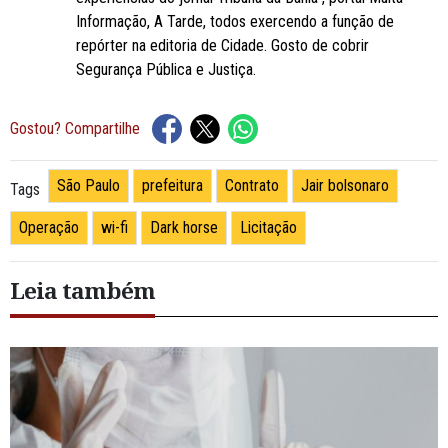
Informação, A Tarde, todos exercendo a função de
repórter na editoria de Cidade. Gosto de cobrir
Segurança Pública e Justiça.
Gostou? Compartilhe
São Paulo
prefeitura
Contrato
Jair bolsonaro
Tags
Operação
wi-fi
Dark horse
Licitação
Leia também