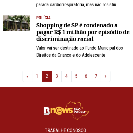
parada cardiorrespiratória, mas não resistiu
POLÍCIA
Shopping de SP é condenado a
pagar R$ 1 milhão por episódio de
discriminação racial
Valor vai ser destinado ao Fundo Municipal dos
Direitos da Criança e do Adolescente
Anterior
Próximo
«
1
2
3
4
5
6
7
»
TRABALHE CONOSCO