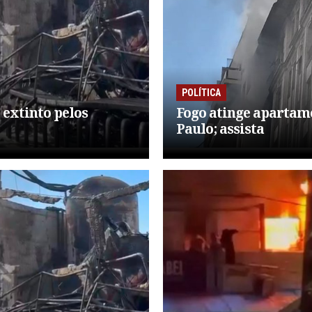
POLÍTICA
 extinto pelos
Fogo atinge apartame
Paulo; assista