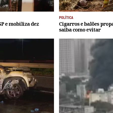
POLÍTICA
SP e mobiliza dez
Cigarros e balões prop
saiba como evitar