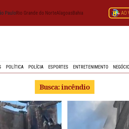
ão Paulo
Rio Grande do Norte
Alagoas
Bahia
AO 
S
POLÍTICA
POLÍCIA
ESPORTES
ENTRETENIMENTO
NEGÓCI
Busca: incêndio