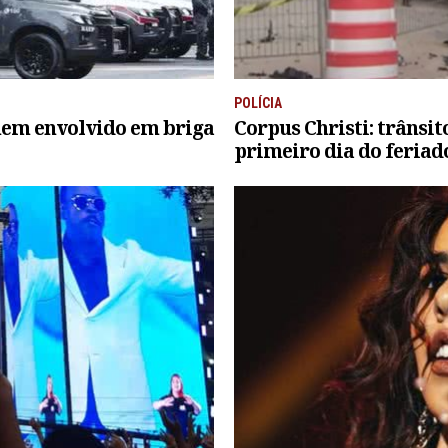
POLÍCIA
em envolvido em briga
Corpus Christi: trânsi
primeiro dia do feria