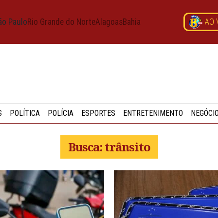
ão Paulo
Rio Grande do Norte
Alagoas
Bahia
AO 
S
POLÍTICA
POLÍCIA
ESPORTES
ENTRETENIMENTO
NEGÓCI
Busca: trânsito