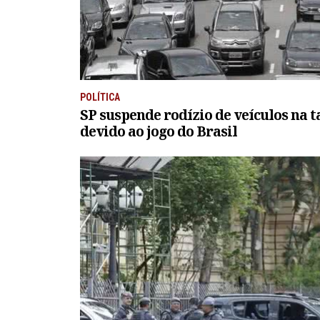
POLÍTICA
SP suspende rodízio de veículos na 
devido ao jogo do Brasil