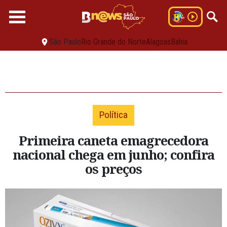
São Paulo
Rio Grande do Norte
Alagoas
Bahia
Política
Primeira caneta emagrecedora
nacional chega em junho; confira
os preços