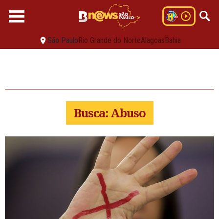
São Paulo
Rio Grande do Norte
Alagoas
Bahia
Busca: Abuso