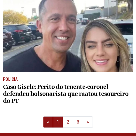
POLÍCIA
Caso Gisele: Perito do tenente-coronel
defendeu bolsonarista que matou tesoureiro
do PT
Anterior
Próximo
«
1
2
3
»