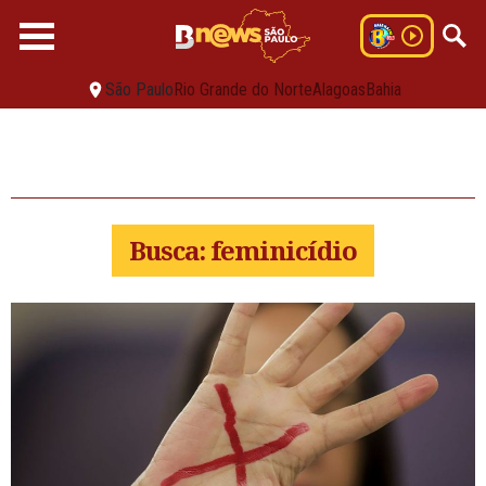
São Paulo
Rio Grande do Norte
Alagoas
Bahia
Busca: feminicídio