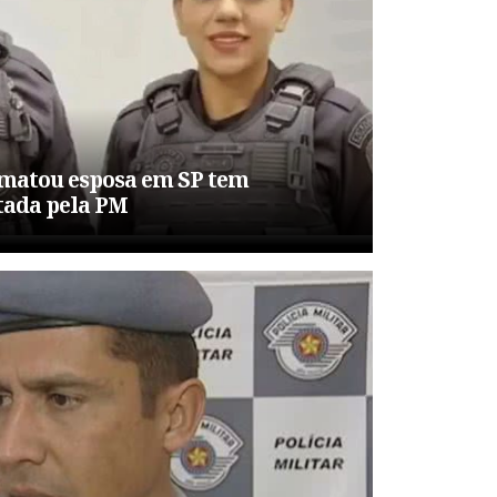
 matou esposa em SP tem
tada pela PM