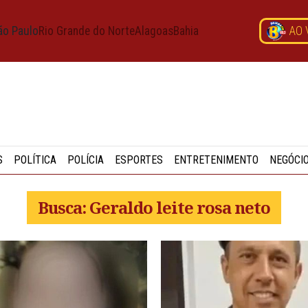
ão Paulo
Rio Grande do Norte
Alagoas
Bahia
AO 
S
POLÍTICA
POLÍCIA
ESPORTES
ENTRETENIMENTO
NEGÓCI
Busca: Geraldo leite rosa neto