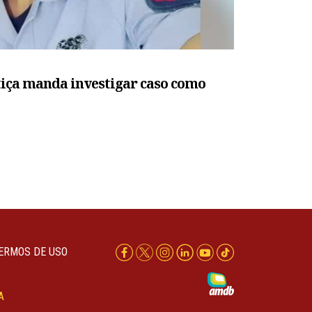
tiça manda investigar caso como
ERMOS DE USO
A