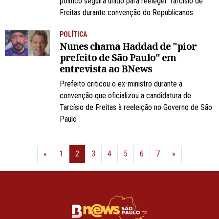
político seguirá unido para reeleger Tarcísio de
Freitas durante convenção do Republicanos
POLÍTICA
Nunes chama Haddad de "pior
prefeito de São Paulo" em
entrevista ao BNews
Prefeito criticou o ex-ministro durante a
convenção que oficializou a candidatura de
Tarcísio de Freitas à reeleição no Governo de São
Paulo
Anterior
Próximo
«
1
2
3
4
5
6
7
»