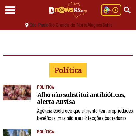
São Paulo
Rio Grande do Norte
Alagoas
Bahia
Política
POLÍTICA
Alho não substitui antibióticos,
alerta Anvisa
Agência esclarece que alimento tem propriedades
benéficas, mas não trata infecções bacterianas
POLÍTICA