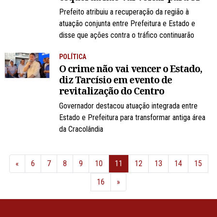
Prefeito atribuiu a recuperação da região à
atuação conjunta entre Prefeitura e Estado e
disse que ações contra o tráfico continuarão
POLÍTICA
O crime não vai vencer o Estado,
diz Tarcísio em evento de
revitalização do Centro
Governador destacou atuação integrada entre
Estado e Prefeitura para transformar antiga área
da Cracolândia
Anterior
«
6
7
8
9
10
11
12
13
14
15
Próximo
16
»