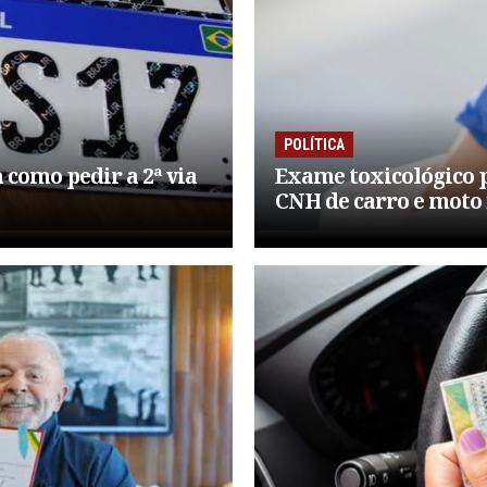
POLÍTICA
 como pedir a 2ª via
Exame toxicológico p
CNH de carro e moto 