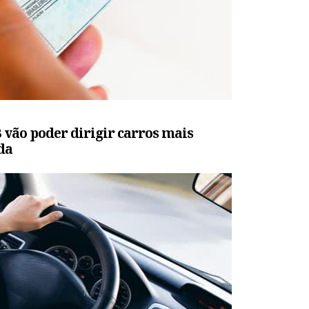
vão poder dirigir carros mais
da