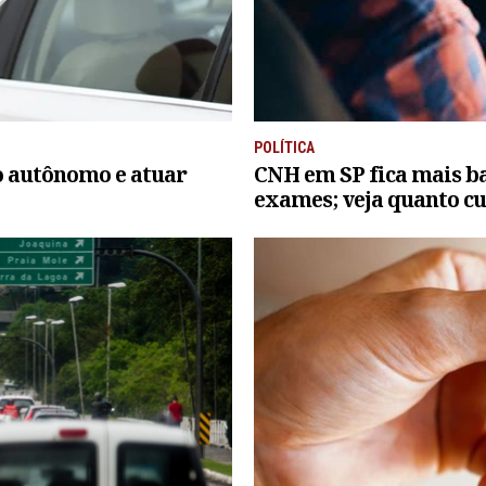
POLÍTICA
o autônomo e atuar
CNH em SP fica mais ba
exames; veja quanto cu