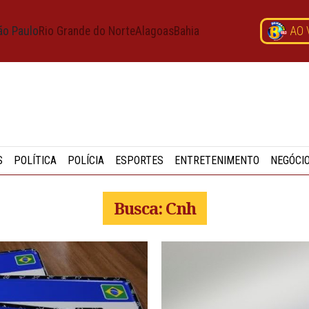
ão Paulo
Rio Grande do Norte
Alagoas
Bahia
AO 
S
POLÍTICA
POLÍCIA
ESPORTES
ENTRETENIMENTO
NEGÓCI
Busca: Cnh